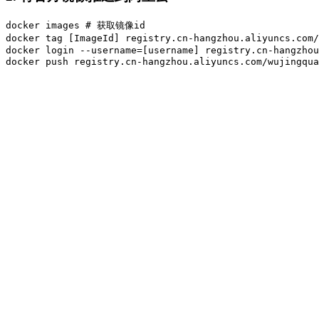
docker images # 获取镜像id

docker tag [ImageId] registry.cn-hangzhou.aliyuncs.co
docker login --username=[username] registry.cn-hangzhou
docker push registry.cn-hangzhou.aliyuncs.com/wujing